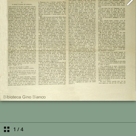
1
/
4