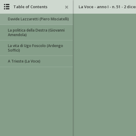
Table of Contents
La Voce - anno I - n. 51 - 2 di
Davide Lazzaretti (Piero Misciatelli)
La politica della Destra (Giovanni
Amendola)
La vita di Ugo Foscolo (Ardengo
Soffici)
A Trieste (La Voce)