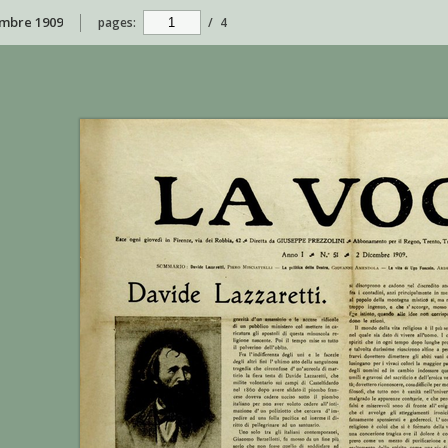
cembre 1909
pages:
/
4