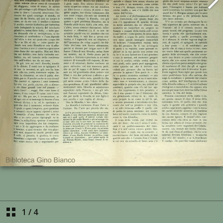
1
/
4