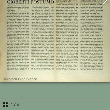
1
/
4