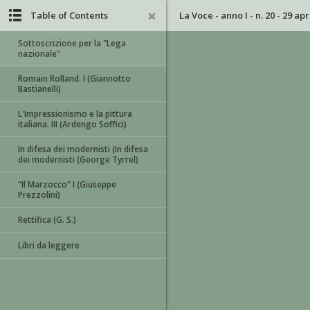
Table of Contents
La Voce - anno I - n. 20 - 29 ap
Sottoscrizione per la "Lega
nazionale"
Romain Rolland. I (Giannotto
Bastianelli)
L'Impressionismo e la pittura
italiana. III (Ardengo Soffici)
In difesa dei modernisti (In difesa
dei modernisti (George Tyrrel)
"Il Marzocco" I (Giuseppe
Prezzolini)
Rettifica (G. S.)
Libri da leggere