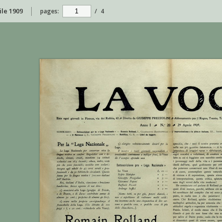
rile 1909
pages:
/
4