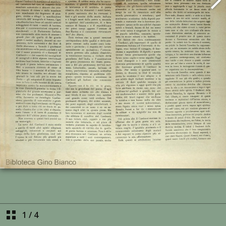
1
/
4