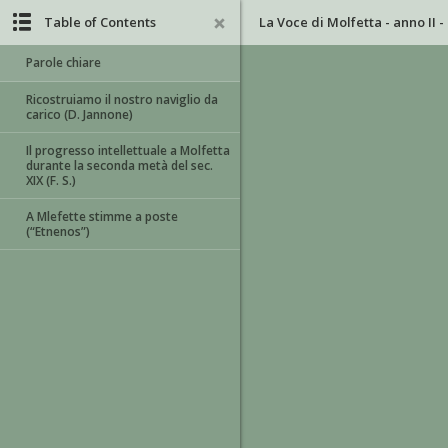
Table of Contents
La Voce di Molfetta - anno II -
Parole chiare
Ricostruiamo il nostro naviglio da
carico (D. Jannone)
Il progresso intellettuale a Molfetta
durante la seconda metà del sec.
XIX (F. S.)
A Mlefette stimme a poste
(“Etnenos”)