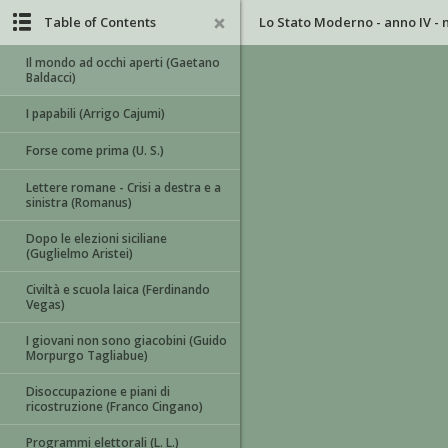
Table of Contents
Lo Stato Moderno - anno IV - n
Il mondo ad occhi aperti (Gaetano
Baldacci)
I papabili (Arrigo Cajumi)
Forse come prima (U. S.)
Lettere romane - Crisi a destra e a
sinistra (Romanus)
Dopo le elezioni siciliane
(Guglielmo Aristei)
Civiltà e scuola laica (Ferdinando
Vegas)
I giovani non sono giacobini (Guido
Morpurgo Tagliabue)
Disoccupazione e piani di
ricostruzione (Franco Cingano)
Programmi elettorali (L. L.)