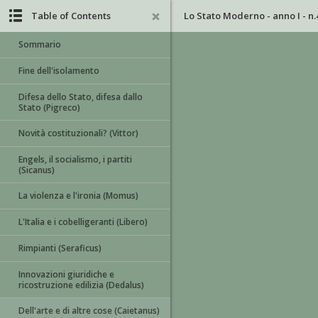
Table of Contents
Lo Stato Moderno - anno I - n.
Sommario
Fine dell'isolamento
Difesa dello Stato, difesa dallo
Stato (Pigreco)
Novità costituzionali? (Vittor)
Engels, il socialismo, i partiti
(Sicanus)
La violenza e l'ironia (Momus)
L'Italia e i cobelligeranti (Libero)
Rimpianti (Seraficus)
Innovazioni giuridiche e
ricostruzione edilizia (Dedalus)
Dell'arte e di altre cose (Caietanus)