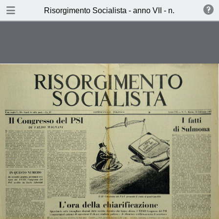
TABLE OF CONTENTS
Risorgimento Socialista - anno VII - n. 7 - 16 febbr
Il Congresso del PSI (Valdo
Magnani)
Nè stalinisti, nè socialdemocratici
(Lucio Libertini)
Taccuino veneziano (Attilio Pandini)
Ieri, Oggi, Domani (L.d.S.)