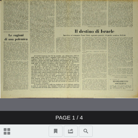
PAGE
1
/ 4