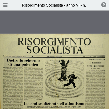
TABLE OF CONTENTS
Risorgimento Socialista - anno VI - n. 48 - 21 dic
Le contraddizioni dell’atlantismo
(Lino zorzoli)
i comunisti italiani a mezza strada
(Aldo Sammarco)
Il dovere della critia (V.M.)
Ieri, Oggi, Domani