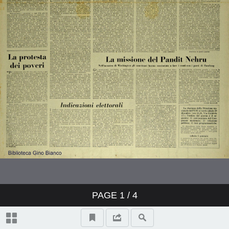
PAGE
1
/ 4