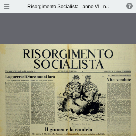
TABLE OF CONTENTS
Risorgimento Socialista - anno VI - n. 31 - 25 ago
Il giuoco e la candela (Lucio
Libertini)
I verboten del monopolio (L.z.)
Viaggio in Cecoslovacchia
(Bertrand fernet)
Ieri, Oggi, Domani (L.D.S.)