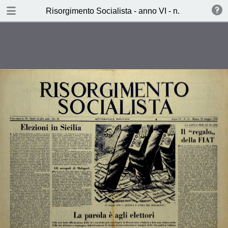
TABLE OF CONTENTS
Risorgimento Socialista - anno VI - n. 21 - 26 mag
La parola è agli elettori
Per chi voteranno i milanesi?
(Ennio Sannita)
Le vie nuove dell’unitò operaia (
G.D.H. Cole)
La settimana dei socialisti