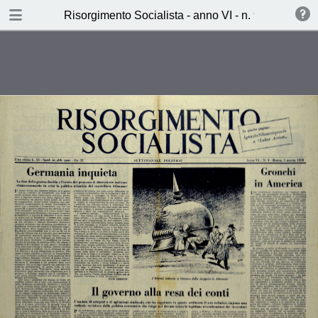
TABLE OF CONTENTS
Risorgimento Socialista - anno VI - n. 9 - 3 marzo 
Il governo alla resa dei conti (A.F.)
Viaggio in Jugoslavia (Lucio
Libertini)
Il ritorno del dinosauro (dimone)
Ieri, Oggi, Domani (L.d.s.)