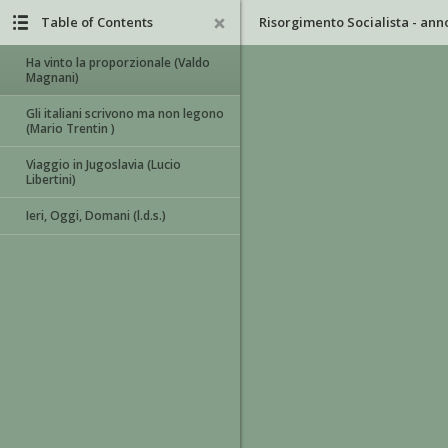
Table of Contents
Ha vinto la proporzionale (Valdo
Magnani)
Gli italiani scrivono ma non legono
(Mario Trentin )
Viaggio in Jugoslavia (Lucio
Libertini)
Ieri, Oggi, Domani (l.d.s.)