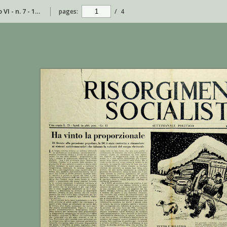
Risorgimento Socialista - anno VI - n. 7 - 18 febbraio 1956
pages:
/
4