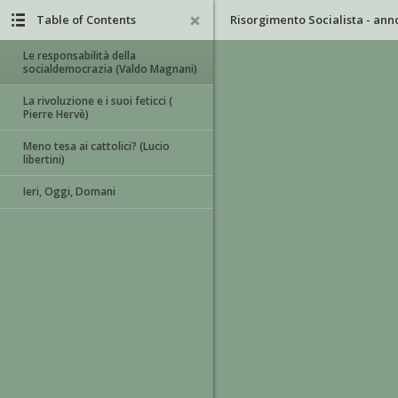
Table of Contents
Le responsabilità della
socialdemocrazia (Valdo Magnani)
La rivoluzione e i suoi feticci (
Pierre Hervè)
Meno tesa ai cattolici? (Lucio
libertini)
Ieri, Oggi, Domani