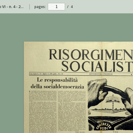
Risorgimento Socialista - anno VI - n. 4 - 28 gennaio 1956
pages:
/
4