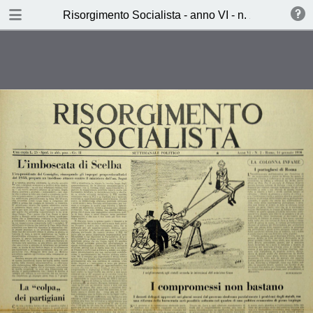
TABLE OF CONTENTS
Risorgimento Socialista - anno VI - n. 2 - 14 genn
L’imboscata di Scelba (Lucio
Libertini)
Due sindacati sulla bilancia (Lino
zorzoli)
Le metamorfosi di Pierre Poujade
(B.A.)
Ieri, Oggi, Domani (L.L.)