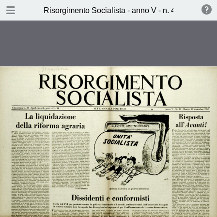
TABLE OF CONTENTS
Risorgimento Socialista - anno V - n. 46 - 17 dice
Dissidenti e conformisti (A.P.)
Chi paga i conti del Boom edilizio
(S.M.)
La partita a scacchi del col. Nasser
(Michel Barrat)
Ier, Oggi, Domani (A.S.)