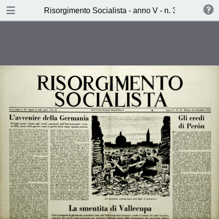
TABLE OF CONTENTS
Risorgimento Socialista - anno V - n. 34 - 24 sett
La smentita di Vallecupa
Polesine anno quarto (Silvio
Baruchello)
Molti sorrisi e poche idee al
Festival di Venezia (Marco Leto)
La settimana dei socialisti