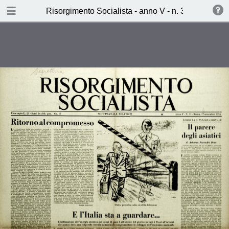
TABLE OF CONTENTS
Risorgimento Socialista - anno V - n. 33 - 17 sett
Ritorno al compromesso (Valdo
Magnani)
La tratta dei bianchi (Mario
Giovana)
Korneichuk rompe il ghiaccio
(L.d.S.)
La prudenza dei mandarini (L.L.)