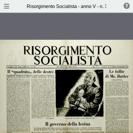
TABLE OF CONTENTS
Risorgimento Socialista - anno V - n. 32 - 10 sett
Il governo della lesina (Lino
Zorzoli)
La tratta dei bianchi (Mario
Giovana)
Il Festival della distensione (Marco
Leto)
Ieri, oggi, Domani