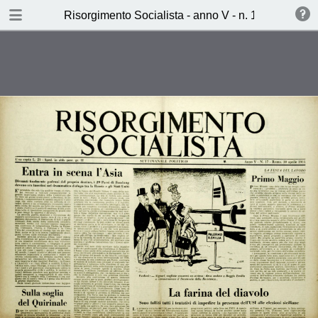
TABLE OF CONTENTS
Risorgimento Socialista - anno V - n. 17 - 30 april
La Farina del diavolo (C.C.)
I pirati dell’Isola (Mario Quirino)
Realpolitik atomica (Aldo
Sammarco)
Ieri, Oggi, Domani