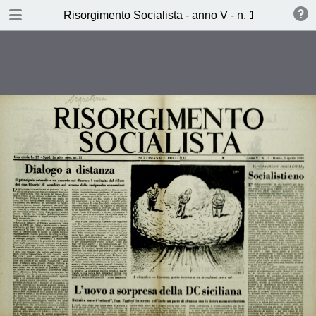
TABLE OF CONTENTS
Risorgimento Socialista - anno V - n. 13 - 2 aprile
L’uovo a sorpresa della DC
siciliana (S.M.)
La Polonia si è fermata a mezza
strada (Arturo Balboni)
Le notti dell’orrore a brooklyn
(L.d.S.)
Ieri, Oggi, Domani (Aldo
Sammarco)