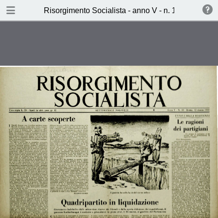
TABLE OF CONTENTS
Risorgimento Socialista - anno V - n. 10 - 12 marz
Quadripartito in liquidazione (S.M.)
Bergamo attende il suo La Pira
(Attilio Pandisi)
E’ un mito la direazione collettiva
(Arturo Balboni)
Burro o Cannoni