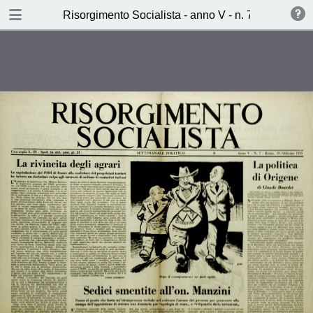
TABLE OF CONTENTS
Risorgimento Socialista - anno V - n. 7 - 19 febbra
Sedici smentite all’on. Manzini
(s.m.)
La grande svolta del partito
comunista ungherese (Artuso
Balboni)
Vanticinque lire di monarchia
(Attilio Pandini)
Butto o Cannoni (Aldo Sammarco)