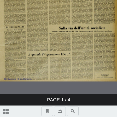
PAGE
1
/ 4