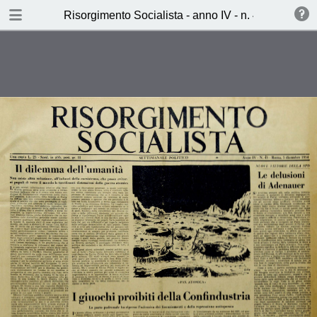
TABLE OF CONTENTS
Risorgimento Socialista - anno IV - n. 45 - 5 dice
I giochi proibiti della Confindustria
(Lino Zorzoli)
I baroni dell'industria elettrica
(Attilio Pandini)
Dall'"Ordine nuovo" al Pci (Lucio
Libertini)
Ieri, oggi, domani (Aldo
Sammarco)