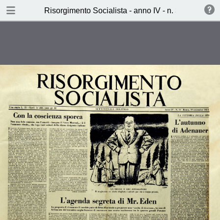
TABLE OF CONTENTS
Risorgimento Socialista - anno IV - n. 34 - 19 set
L’agenda segreta di Mr. Eden
(s.m.)
Non hanno perduto a Brighton
possono vincere a Scarbrough
(Aldo Sammarco)
Una gabbia d’oro per il cinema
italiano (Marco Leto)
Burro o Cannoni (Lucio Libertini)