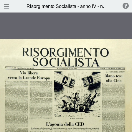
TABLE OF CONTENTS
Risorgimento Socialista - anno IV - n. 31 - 29 ago
Via libera verso la Grande Europa
(Valdo Magnani)
Nord Africa anno zero (Robert
Lemaire)
Il dramma di De Gasperi (Paolo
Emiliani)
Burro o Cannoni (L.L.)