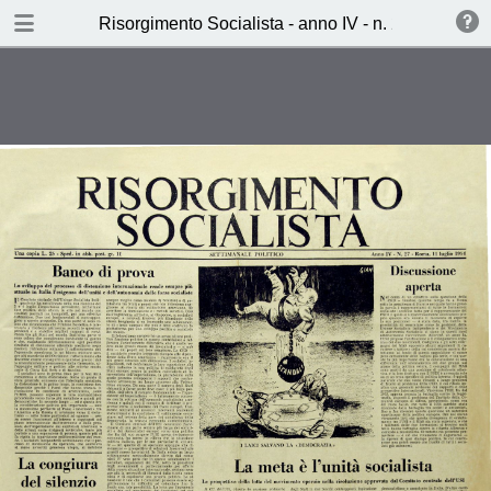
TABLE OF CONTENTS
Risorgimento Socialista - anno IV - n. 27 - 11 lugli
Banco di prova
I lavori del Comitato centrale
dell’USI
Il delitto con i calzoni corti (Mario
Quirino)
Ieri, oggi, Domani (Aldo
Sammarco)