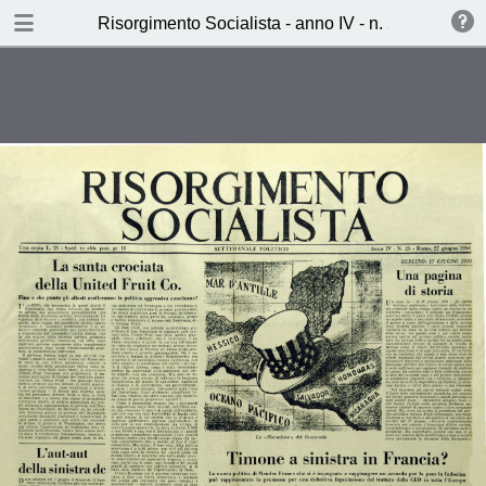
TABLE OF CONTENTS
Risorgimento Socialista - anno IV - n. 25 - 27 giu
Timone a sinistra in Francia?
(Lucio Libertini)
Cento anni di capitalismo
giapponese
I carissimi nemici di McCarthy
(L.d.S.)
Ieri, Oggi, Domani (Aldo
Sammarco)