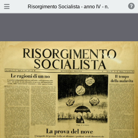
TABLE OF CONTENTS
Risorgimento Socialista - anno IV - n. 10 - 14 mar
La prova del nove
La grande svolta dell’economia
sovietica (Lucio Libertini)
Il dilemma dei sindacati aericani
(Giuliano Pischel)
Ieri, Oggi, Domani (Aldo
Sammarco)