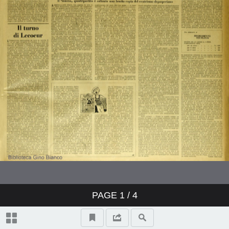
PAGE
1
/ 4