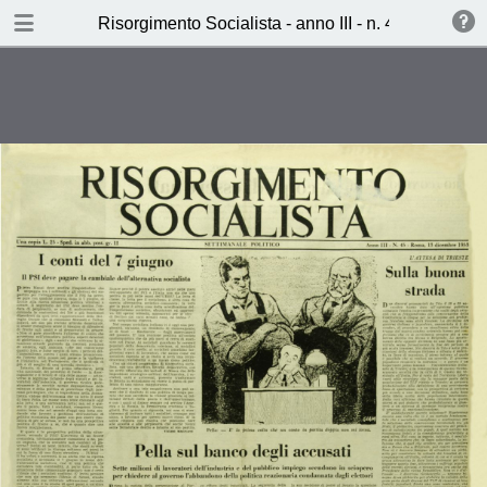
TABLE OF CONTENTS
Risorgimento Socialista - anno III - n. 45 - 13 dic
Pella sul banco degli accusati (Ciro
Carsetti)
La colpa di essere nati (Mario
Quirino)
Mondo di ieri, mondo di oggi
(Antonio di Maria)
Burro o Cannoni (Lucio Libertini)