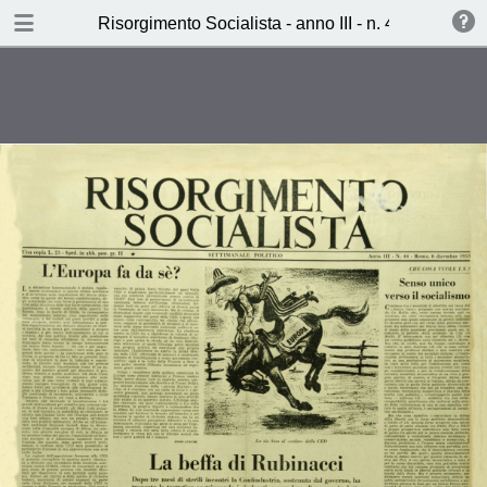
TABLE OF CONTENTS
Risorgimento Socialista - anno III - n. 44 - 6 dice
La beffa di Rubinacci (Ciro
Carsetti)
Giorni difficili per il cedista Laniel
(L.L.)
L’illuminatore delle Btteghe Oscure
(Lando dell’Amico)
La settimana dei socialisti