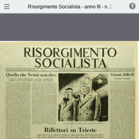
TABLE OF CONTENTS
Risorgimento Socialista - anno III - n. 37 - 18 otto
Quello che Nanni non dice (Valdo
Magnani)
A.A.A. Tricamere accessori (Mario
Quirino)
Dietro al sipario del festival di
Venezia (Agostino Zanon)
Burro o Cannoni