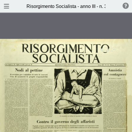
TABLE OF CONTENTS
Risorgimento Socialista - anno III - n. 34 - 27 sett
Contr il governo degli affaristi
(Lucio Libertini)
Il salario della paura (Stefano
Montenero)
Socialismo e democrazia
Ieri, Oggi, Domani