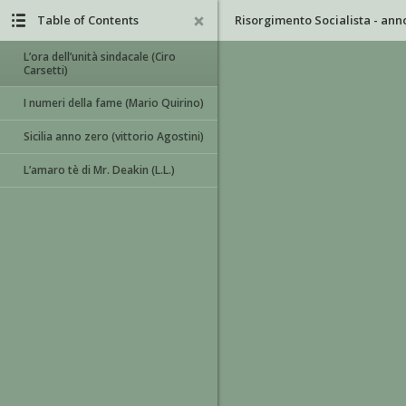
Table of Contents
L’ora dell’unità sindacale (Ciro
Carsetti)
I numeri della fame (Mario Quirino)
Sicilia anno zero (vittorio Agostini)
L’amaro tè di Mr. Deakin (L.L.)