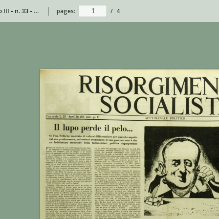
Risorgimento Socialista - anno III - n. 33 - 20 settembre 1953
pages:
/
4