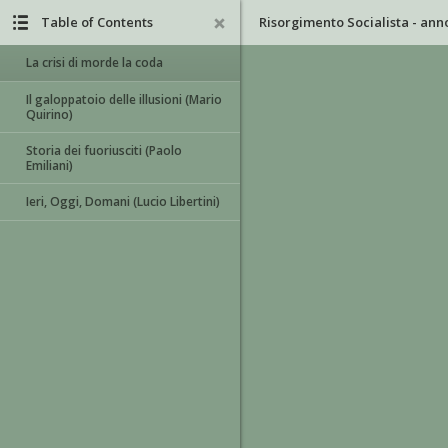
Table of Contents
La crisi di morde la coda
Il galoppatoio delle illusioni (Mario
Quirino)
Storia dei fuoriusciti (Paolo
Emiliani)
Ieri, Oggi, Domani (Lucio Libertini)