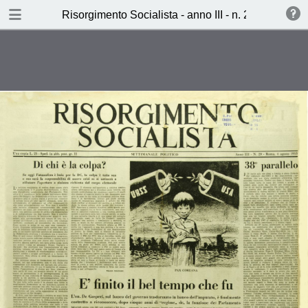
TABLE OF CONTENTS
Risorgimento Socialista - anno III - n. 29 - 4 agost
E’ finito il bel tempo che fu (Cibo
Carsetti)
I voti del PCI ai raggi X ( Aldo
Cucchi)
Dietro la grande Muraglia (Lucio
Libertini)
Ieri, Oggi, Domani (L.L.)