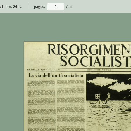
Risorgimento Socialista - anno III - n. 24 - 30 giugno 1953
pages:
/
4