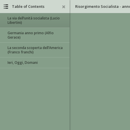
Table of Contents
La via dell’unità socialista (Lucio
Libertini)
Germania anno primo (Alfio
Gerace)
La seconda scoperta dell’America
(Franco franchi)
Ieri, Oggi, Domani