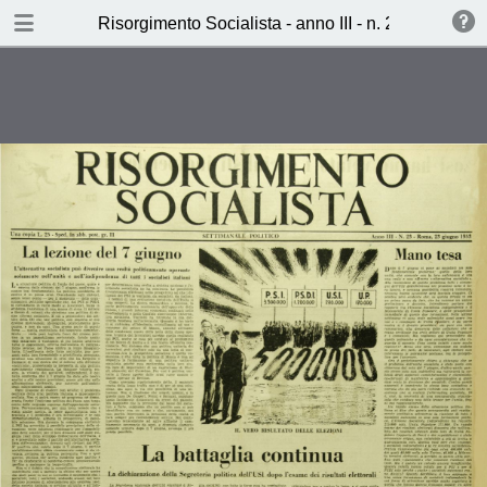
TABLE OF CONTENTS
Risorgimento Socialista - anno III - n. 23 - 23 giug
Senza titolo
Cosi hanno votato i socialisti
indipendenti (Lucio Libertini)
L’età eroica del movimento operaio
(Alfio Gerace)
Ieri, Oggi, Domani