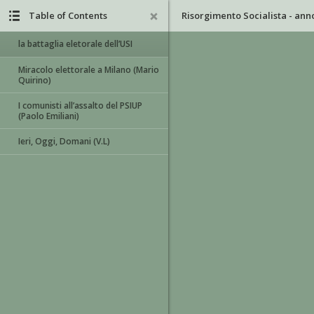
Table of Contents
la battaglia eletorale dell’USI
Miracolo elettorale a Milano (Mario
Quirino)
I comunisti all’assalto del PSIUP
(Paolo Emiliani)
Ieri, Oggi, Domani (V.L)