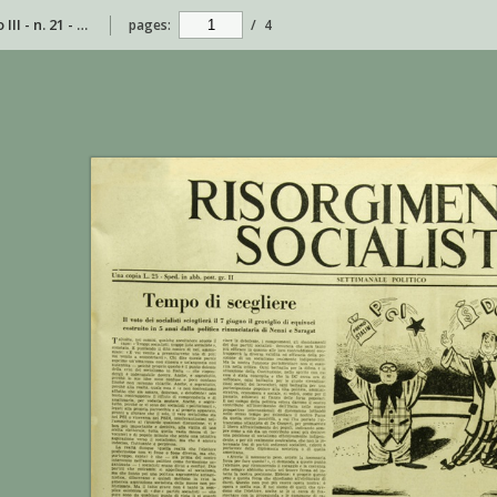
Risorgimento Socialista - anno III - n. 21 - 2 giugno 1953
pages:
/
4