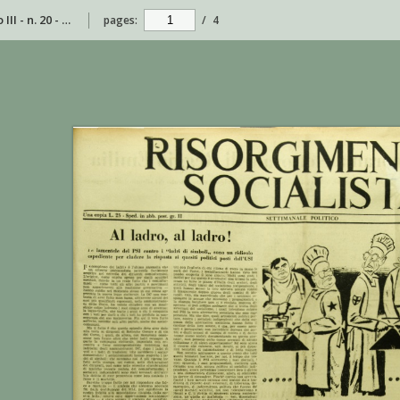
Risorgimento Socialista - anno III - n. 20 - 26 maggio 1953
pages:
/
4