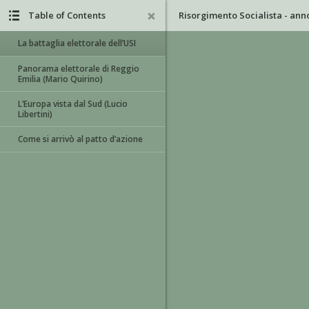
Table of Contents
La battaglia elettorale dell’USI
Panorama elettorale di Reggio
Emilia (Mario Quirino)
L’Europa vista dal Sud (Lucio
Libertini)
Come si arrivò al patto d’azione