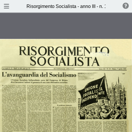
TABLE OF CONTENTS
Risorgimento Socialista - anno III - n. 13 - 7 aprile
L’avanguardia del socialismo
Come è nata l’unione socialista
indipendente
Memorie d’Oltrecortina (Matteo
Massenzio)
pro e contro