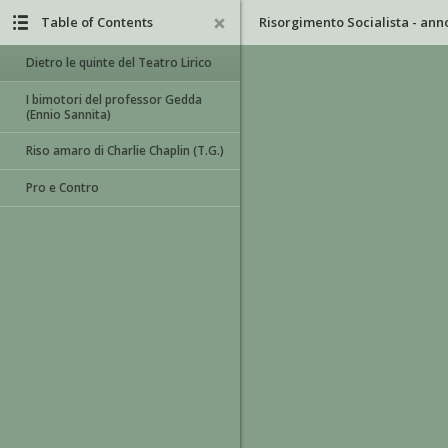
Table of Contents
Dietro le quinte del Teatro Lirico
I bimotori del professor Gedda
(Ennio Sannita)
Riso amaro di Charlie Chaplin (T.G.)
Pro e Contro