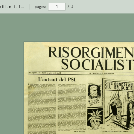
Risorgimento Socialista - anno III - n. 1 - 11 gennaio 1953
pages:
/
4