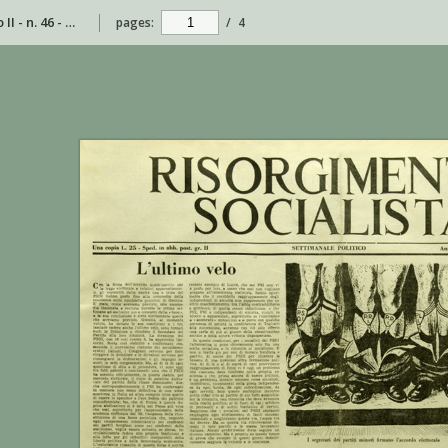
Risorgimento Socialista - anno II - n. 46 - 23 novembre 1952
pages:
/
4