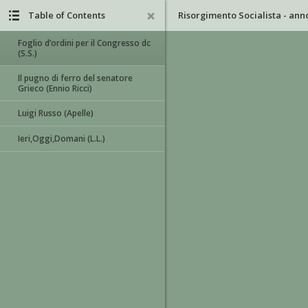
Table of Contents
Foglio d’ordini per il Congresso dc
(S.S.)
Il pugno di ferro del senatore
Grieco (Ennio Ricci)
Luigi Russo (Apelle)
Ieri,Oggi,Domani (L.L.)