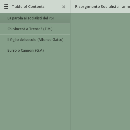
Table of Contents
La parola ai socialisti del PSI
Chi vincerà a Trento? (T.M.)
Il figlio del secolo (Alfonso Gatto)
Burro o Cannoni (G.V.)