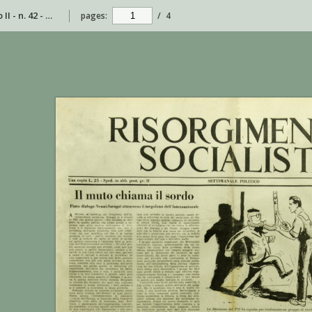
Risorgimento Socialista - anno II - n. 42 - 26 ottobre 1952
pages:
/
4