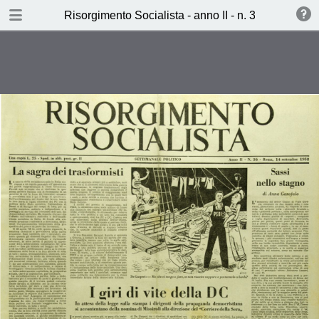
TABLE OF CONTENTS
Risorgimento Socialista - anno II - n. 36 - 14 sett
I giri di vite della DC (C.C.)
La terra del miracolo (Carlo
Andreoni)
Il suonatore di grancassa (Michele
Parrella)
Ieri,Oggi,Domani (B.S.)