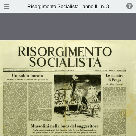
TABLE OF CONTENTS
Risorgimento Socialista - anno II - n. 34 - 31 agos
Mussolini nella buca del
suggeritore (C.C.)
Le ragioni dei ferrovieri (T.M.)
La baraonda dei letterati (assunta
di casciana)
Ieri,Oggi,Domani (V.L.)