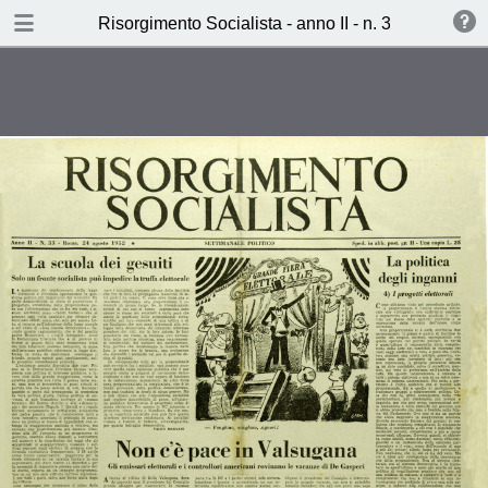
TABLE OF CONTENTS
Risorgimento Socialista - anno II - n. 33 - 24 agos
Non c’è pace in Valsugana (C.C.)
Ha l’asma la vecchia cafittera
dell’Etna (Salvatore Germana)
Stakanov fa concorrenza a Taylor
(Renzo Sabbato)
Ieri, Oggi, Domani