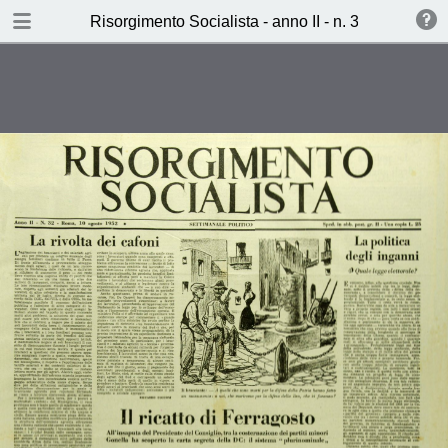
TABLE OF CONTENTS
Risorgimento Socialista - anno II - n. 32 - 10 agos
La rivolta dei cafoni (riccardo
Cocconi)
Vita provvisoria a Cassino (T.M.)
Ieri, Oggi, Domani (L.L.)